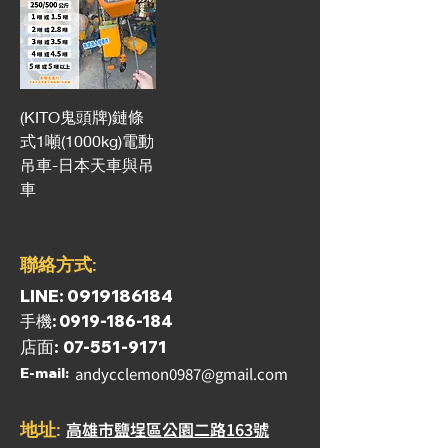
(KITO鬼頭牌)鏈條
式1噸(1000kg)電動
吊車-日本天車與吊
車
​聯絡方式:
​LINE:
0919186184
​手機:
0919-186-184
​店面:
07-551-9171
andycclemon0987@gmail.com
​E-mail:
​高雄市鹽埕區公園二路163號
​地址: