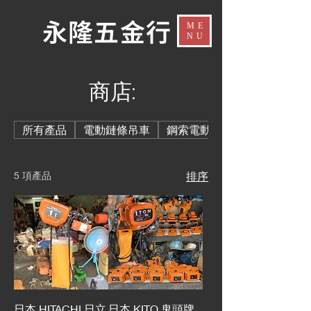
​永隆五金行​
ME
NU
​商店:
所有產品
電動鏈條吊車
鋼索電動吊車 鋼索天車
5 項產品
排序
日本 HITACHI 日立
日本 KITO 鬼頭牌