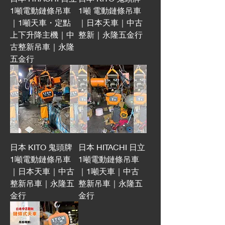
1噸電動鏈條吊車
1噸 電動鏈條吊車
｜1噸天車・定點
｜日本天車｜中古
上下升降主機｜中
整新｜永隆五金行
古整新吊車｜永隆
五金行
日本 KITO 鬼頭牌
日本 HITACHI 日立
1噸電動鏈條吊車
1噸電動鏈條吊車
｜日本天車｜中古
｜1噸天車｜中古
整新吊車｜永隆五
整新吊車｜永隆五
金行
金行