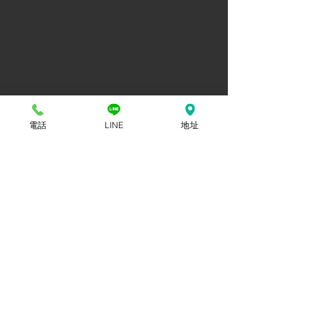
電話
LINE
地址
​鏈條電動吊車
鋼索天車
​捲揚機
升降機/貨梯升降機
電動天車吊車維修保養
天車配件