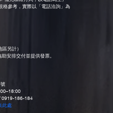
與規格參考，實際以「電話洽詢」為
地區另計）
協助安排交付並提供發票。
3號
–18:00
919-186-184
集此處