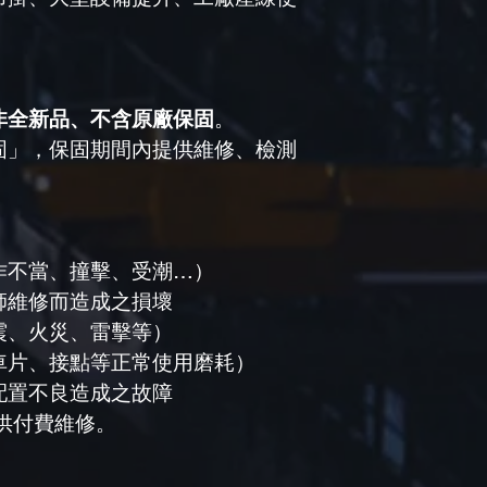
非全新品、不含原廠保固
。
固」，保固期間內提供維修、檢測
作不當、撞擊、受潮…）
師維修而造成之損壞
震、火災、雷擊等）
車片、接點等正常使用磨耗）
配置不良造成之故障
供付費維修。