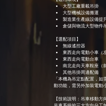
大型工廠重載吊掛
大型機械設備搬運
製造業生產線設備提
倉儲與物流大型物件
【選配項目】
無線遙控器
東西走向電動小車（
東西走向電動台車
南北走向天車鞍座（
其他吊掛周邊配備
「本機為吊定點配置，如
動功能，需另外加裝電動
【技術說明：吊車移動方
吊車系統的三大方向分工