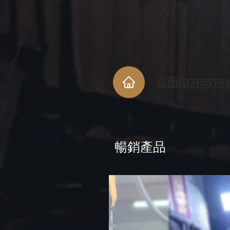
店面(
07)55191
暢銷產品