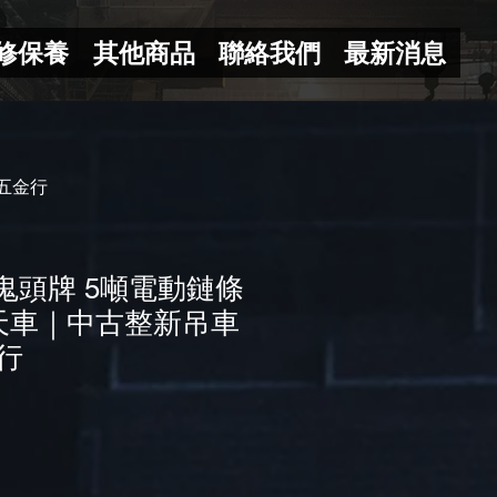
修保養
其他商品
聯絡我們
最新消息
隆五金行
O 鬼頭牌 5噸電動鏈條
天車｜中古整新吊車
行