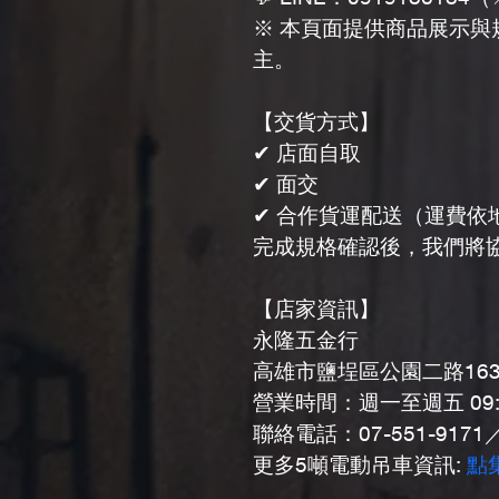
※ 本頁面提供商品展示
主。
【交貨方式】
✔ 店面自取
✔ 面交
✔ 合作貨運配送（運費依
完成規格確認後，我們將
【店家資訊】
永隆五金行
高雄市鹽埕區公園二路16
營業時間：週一至週五 09:00
聯絡電話：07-551-9171／0
更多5噸電動吊車資訊: 
點