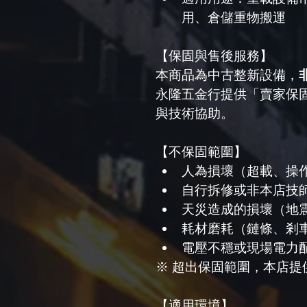
用、倉儲重物搬運
【保固與售後服務】
本商品為中古整新設備，
永隆五金行提供「賣家保
與技術協助。
【不保固範圍】
人為損壞（超載、操
自行拆修或非本店技
天災造成的損壞（地
耗材磨耗（鏈條、剎
電壓不穩或現場電力
※ 超出保固範圍，本店提
【適用環境】