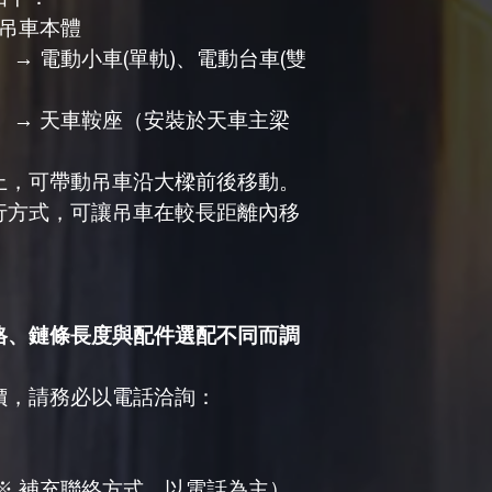
條吊車本體
→ 電動小車(單軌)、電動台車(雙
 → 天車鞍座（安裝於天車主梁
上，可帶動吊車沿大樑前後移動。
行方式，可讓吊車在較長距離內移
格、鏈條長度與配件選配不同而調
價，請務必以電話洽詢：
184（※ 補充聯絡方式，以電話為主）