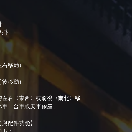
升
吊掛
左右移動）
前後移動）
需左右〈東西〉或前後〈南北〉移
小車、台車或天車鞍座。」
向與配件功能】
如下：