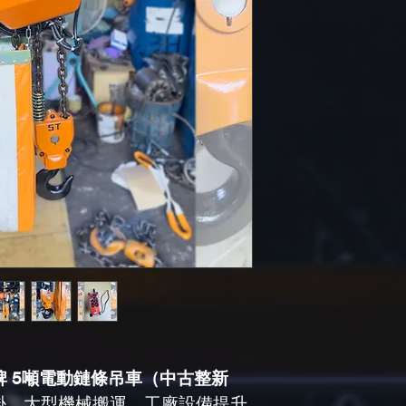
鬼頭牌 5噸電動鏈條吊車（中古整新
掛、大型機械搬運、工廠設備提升