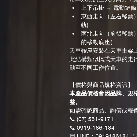
上下吊掛 → 電動鏈
東西走向（左右移動） 
軌)
南北走向（前後移動）
的移動底座）
天車鞍座安裝在天車主梁
此結構類似橋式天車的走
動至不同工作位置。
【價格與商品規格資訊】
本產品價格會因品牌、規
整。
如需確認商品、詢價或報
📞 (07) 551-9171
📞 0919-186-184
💬 LINE：0919186