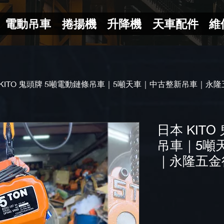
電動吊車
捲揚機
升降機
天車配件
維
 KITO 鬼頭牌 5噸電動鏈條吊車｜5噸天車｜中古整新吊車｜永
日本 KIT
吊車｜5噸
｜永隆五金