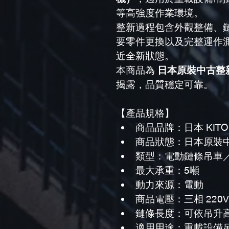
等高強度作業環境。
整新過程包含外觀整備、
要零件更換以及完整運作
近全新狀態。
本商品為 
日本原裝中古整
揭露，品質穩定可靠。
【產品規格】
商品品牌：日本 KITO
商品狀態：日本原裝
類型：電動鏈條吊車
最大承重：5噸
動力來源：電動
商品電壓：三相 220V
鏈條長度：可依吊升
適用用途：重載設備