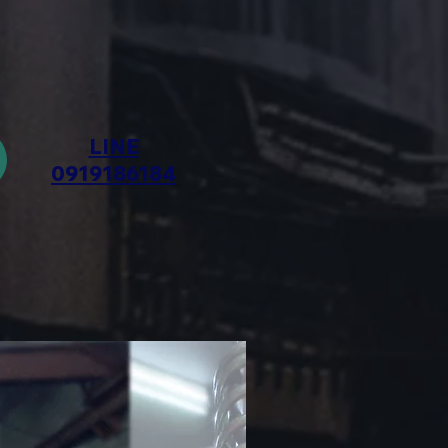
LINE
0919186184