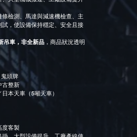
鏈條檢測、馬達與減速機檢查、主
測試，使設備保持穩定、安全且接
新吊車，非全新品
，商品狀況透明
 鬼頭牌
中古整新
／日本天車（5噸天車）
高度客製
吊掛、大型設備提升、工廠產線使