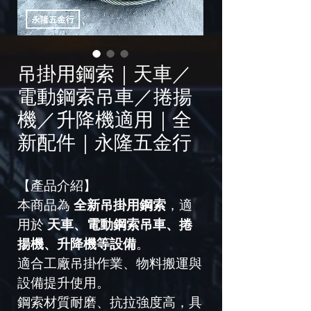
吊掛用鋼索｜天車／
電動鋼索吊車／捲揚
機／升降機適用｜全
新配件｜永隆五金行
【產品介紹】
本商品為 
全新吊掛用鋼索
，適
用於 
天車、電動鋼索吊車、捲
揚機、升降機等設備
。
適合工廠吊掛作業、物料搬運與
設備提升使用。
鋼索材質耐磨、抗拉強度高，具