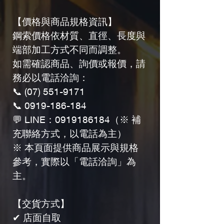
【價格與商品規格資訊】
鋼索價格依材質、直徑、長度與
端部加工方式不同而調整。
如需確認商品、詢價或報價，請
務必以電話洽詢：
📞 (07) 551-9171
📞 0919-186-184
💬 LINE：0919186184（※ 補
充聯絡方式，以電話為主）
※ 本頁面提供商品展示與規格
參考，實際以「電話洽詢」為
主。
【交貨方式】
✔ 店面自取