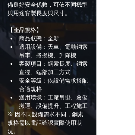
備良好安全係數，可依不同機型
與用途客製長度與尺寸。
【產品規格】
商品狀態：全新
適用設備：天車、電動鋼索
吊車、捲揚機、升降機
客製項目：鋼索長度、鋼索
直徑、端部加工方式
安全等級：依設備需求搭配
合適規格
適用環境：工廠吊掛、倉儲
搬運、設備提升、工程施工
※ 因不同設備需求不同，鋼索
規格需以電話確認實際使用狀
況。