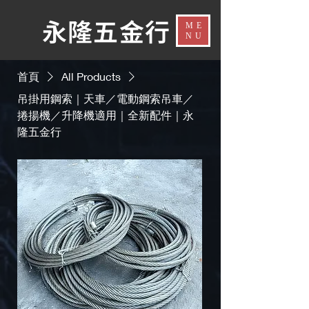
​永隆五金行​
ME
NU
首頁
All Products
吊掛用鋼索｜天車／電動鋼索吊車／
捲揚機／升降機適用｜全新配件｜永
隆五金行