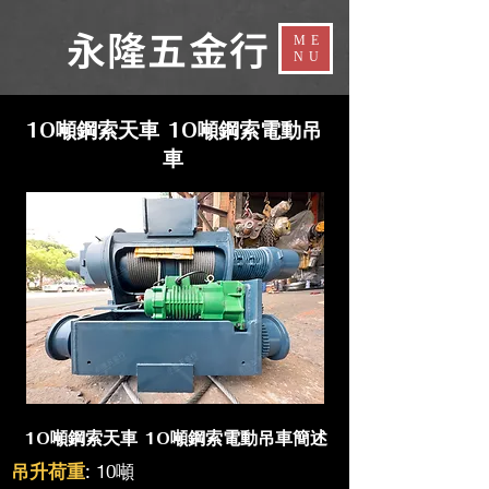
​永隆五金行​
ME
NU
10噸鋼索天車 10噸鋼索電動吊
車
10噸鋼索天車 10噸鋼索電動吊車簡述
吊升荷重
: 10噸