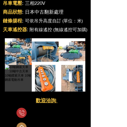
吊車電壓
: 三相220V
商品狀態
: 日本中古翻新處理
鏈條揚程
:
可依吊升高度自訂 (單位：米)
天車遙控器
:
附有線遙控 (無線遙控可加購)
歡迎洽詢
0919186184