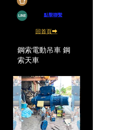
07-5519171
​點擊聯繫
LINE
回首頁⮕
鋼索電動吊車 鋼
索天車