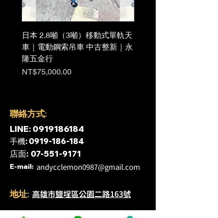
日本 2.8噸（3噸）移動式單軌天
雙軌鋼索天車 日本中古
車｜電動鋼索吊車 中古整新｜永
價格
NT$888,888.00
隆五金行
價格
NT$75,000.00
​聯絡方式:
​LINE:
0919186184
​手機:
0919-186-184
​店面:
07-551-9171
andycclemon0987@gmail.com
​E-mail:
​高雄市鹽埕區公園二路163號
​地址: