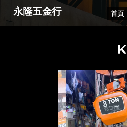
​永隆五金行
首頁
​