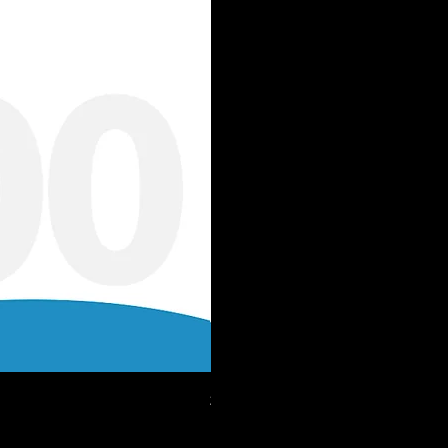
230公斤小金鋼｜基業牌 KIO SK
價格
NT$11,200.00