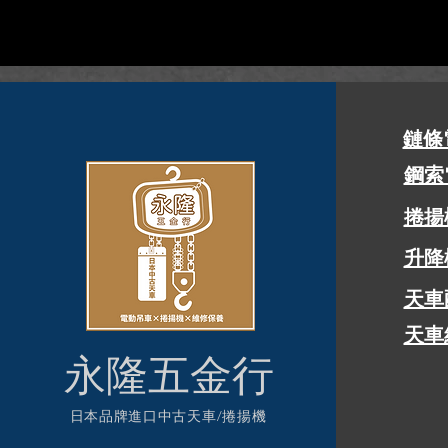
鏈條
鋼索
​捲
升降
天車
天車
永隆五金行
日本品牌進口中古天車/捲揚機