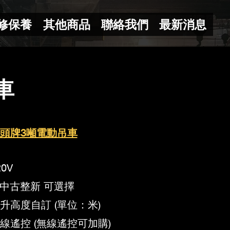
修保養
其他商品
聯絡我們
最新消息
車
O鬼頭牌3噸電動吊車
20V
 / 中古整新 可選擇
吊升高度自訂 (單位：米)
有線遙控 (無線遙控可加購)