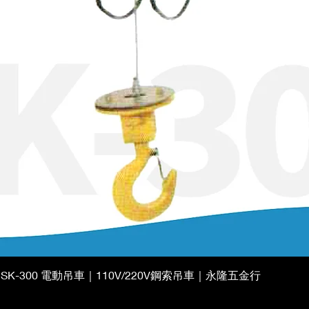
快速瀏覽
 SK-300 電動吊車｜110V/220V鋼索吊車｜永隆五金行