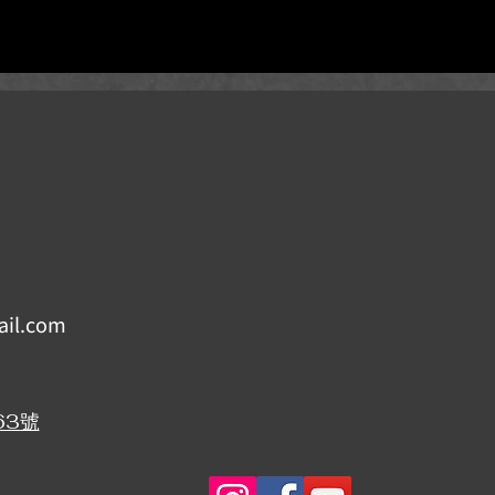
il.com
63號