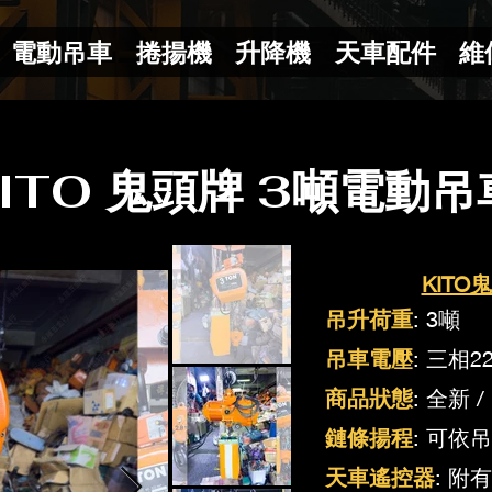
電動吊車
捲揚機
升降機
天車配件
維
KITO 鬼頭牌 3噸電動吊
KIT
吊升荷重
: 3噸
吊車電壓
: 三相2
商品狀態
: 全新
鏈條揚程
: 可依
天車遙控器
: 附