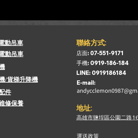
​聯絡方式:
電動吊車
​店面: 07-551-9171
電動吊車
​手機: 0919-186-184
揚機
​LINE: 0919186184
機/貨梯升降機
​E-mail:
andycclemon0987@gma
配件
維修保養
​地址:
​高雄市鹽埕區公園二路1
運送政策