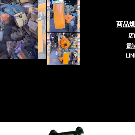
商品
店面
電話
​LI