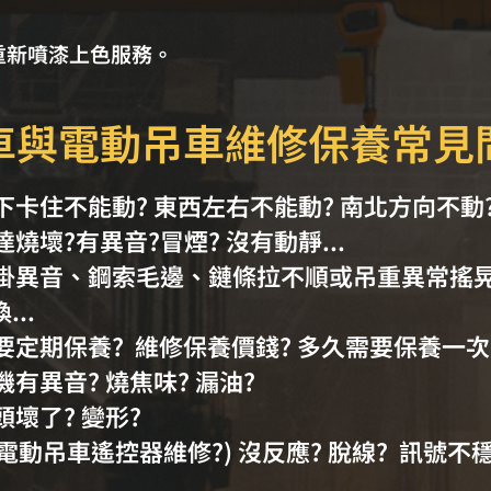
重新噴漆上色服務。
車與電動吊車維修保養常見
) 上下卡住不能動? 東西左右不能動? 南北方向不動
馬達燒壞?有異音?冒煙? 沒有動靜...
) 吊掛異音、鋼索毛邊、鏈條拉不順或吊重異常搖晃
..
 需要定期保養? 維修保養價錢? 多久需要保養一次
主機有異音? 燒焦味? 漏油?
溝頭壞了? 變形?
(電動吊車遙控器維修?) 沒反應? 脫線? 訊號不穩