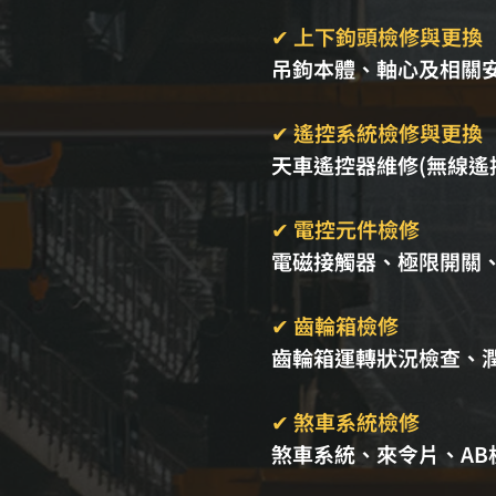
✔ 上下鉤頭檢修與更換
吊鉤本體、軸心及相關
✔ 遙控系統檢修與更換
天車遙控器維修(無線
✔ 電控元件檢修
電磁接觸器、極限開關
✔ 齒輪箱檢修
齒輪箱運轉狀況檢查、
✔ 煞車系統檢修
煞車系統、來令片、A