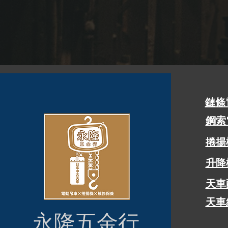
鏈條
鋼索
​捲
升降
天車
天車
永隆五金行