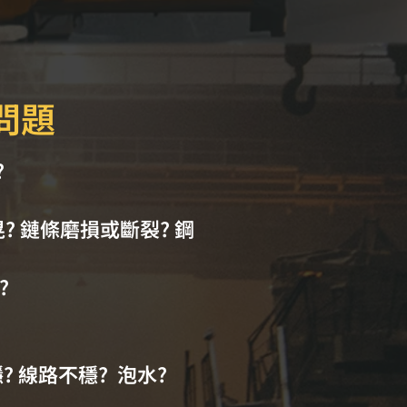
問題
?
? 鏈條磨損或斷裂? 鋼
?
? 線路不穩? 泡水?