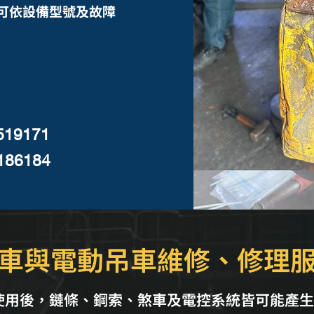
，可依設備型號及故障
5519171
186184
車與電動吊車維修、修理
使用後，鏈條、鋼索、煞車及電控系統皆可能產生