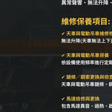
異常聲響、無法升降
維修保養項目:
✔ 天車與電動吊車維修
無法升降(天車無法上下
✔ 天車與電動吊車保養
依設備使用頻率進行定
✔ 鏈條／鋼索更換與檢
天車與電動吊車鏈條、
✔ 馬達檢修與更換
包含馬達異音、過熱、