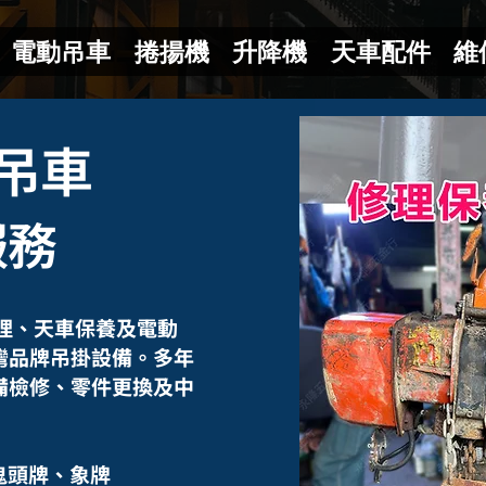
電動吊車
捲揚機
升降機
天車配件
維
吊車
服務
理、天車保養及電動
灣品牌吊掛設備。多年
備檢修、零件更換及中
O 鬼頭牌、象牌