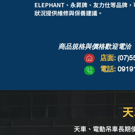
ELEPHANT、永昇牌、友力仕等品牌
狀況提供維修與保養建議。
商品規格與價格歡迎電洽
店面:
(07)
電話:
0919
天
天車、電動吊車長期