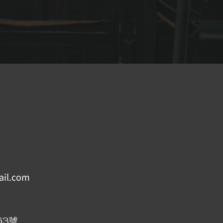
il.com
63號