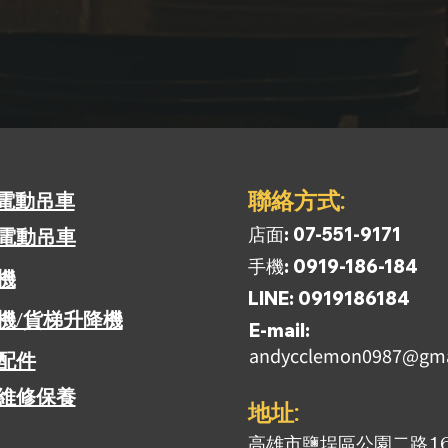
​聯絡方式:
電動吊車
​店面: 07-551-9171
電動吊車
​手機: 0919-186-184
揚機
​LINE: 0919186184
機/貨梯升降機
​E-mail:
andycclemon0987@gma
配件
維修保養
​地址:
​高雄市鹽埕區公園二路1