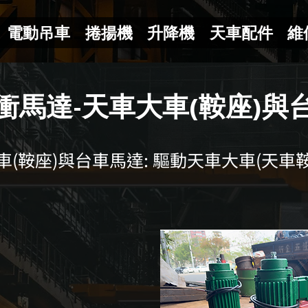
電動吊車
捲揚機
升降機
天車配件
維
衝馬達-天車大車(鞍座)與
車(鞍座)與台車馬達: 驅動天車大車(天車