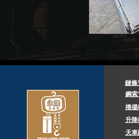
鏈條
鋼索
​捲
升降
天車