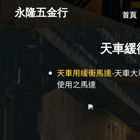
​永隆五金行
首頁
天車緩
​天車用緩衝馬達-
天車大
使用之馬達