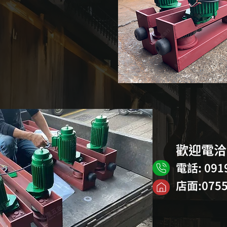
歡迎電洽​
電話: 091
店面:0755