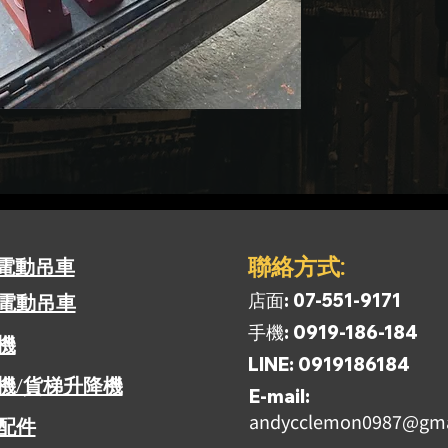
​聯絡方式:
電動吊車
​店面: 07-551-9171
電動吊車
​手機: 0919-186-184
揚機
​LINE: 0919186184
機/貨梯升降機
​E-mail:
andycclemon0987@gma
配件