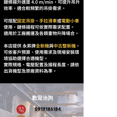
鏈條揚升速度 4.0 m/min，可提升吊升
效率，適合較頻繁的吊掛需求。
可搭配
固定吊掛
、
手拉滑車
或
電動小車
使用，鏈條揚程可依實際需求配置。
適用於工廠搬運及各類重物升降場合。
本店提供 永昇牌
全新機
與
中古整新機
，
可依客戶預算、使用需求及現場安裝環
境協助選擇合適機型。
實際規格、電壓配置及揚程長度，請依
出貨機型及原廠資料為準。
歡迎洽詢
0919186184