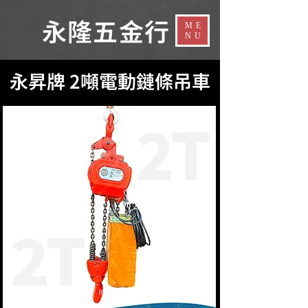
​永隆五金行​
ME
NU
永昇牌 2噸電動鏈條吊車