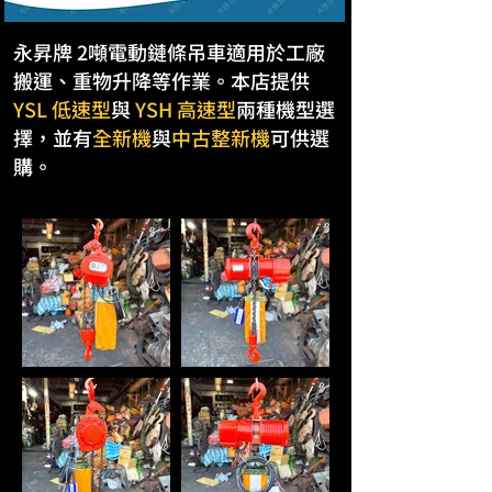
永昇牌 2噸電動鏈條吊車適用於工廠
搬運、重物升降等作業。本店提供
YSL 低速型
與
YSH 高速型
兩種機型選
擇，並有
全新機
與
中古整新機
可供選
購。