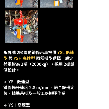
永昇牌 2噸電動鏈條吊車提供
YSL 低速
型
與
YSH 高速型
兩種機型選擇，額定
荷重皆為 2噸（2000kg），採用 2掛鏈
條設計。
🔹 YSL 低速型
鏈條揚升速度 2.8 m/min，適合設備定
位、精準吊掛及一般工廠搬運作業。
🔹 YSH 高速型