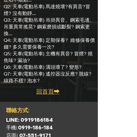
Q2: 天車(電動吊車) 馬達燒壞?有異音?冒
煙? 沒有動靜...
Q3: 天車(電動吊車) 吊掛異音、鋼索毛邊、
吊重異常搖晃? 鋼索磨損或斷裂? 鋼索更
換...
Q4: 天車(電動吊車) 定期保養? 維修保養價
錢? 多久需要保養一次?
​Q5: 天車(電動吊車) 主機有異音? 冒煙? 燒
焦味? 漏油?
Q6: 天車(電動吊車) 溝頭壞了? 變形?
Q7: 天車(電動吊車) 遙控器沒反應? 脫線?
線路不穩? 泡水?
回首頁⮕
​聯絡方式:
​LINE:
0919186184
​手機:
0919-186-184
​店面:
07-551-9171