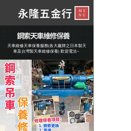
​永隆五金行​
ME
NU
鋼索天車維修保養
天車維修天車保養服務(各大廠牌之日本製天
車及台灣製天車維修保養) 歡迎電洽~