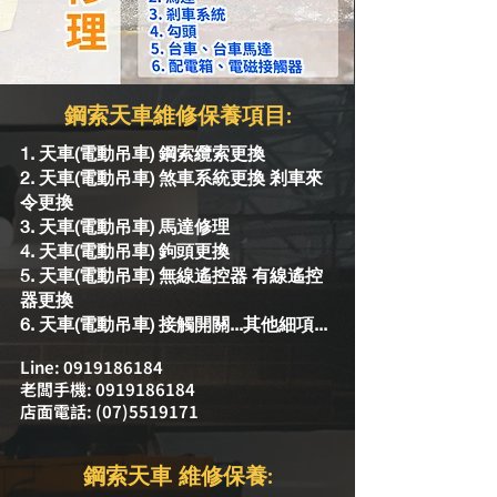
鋼索天車維修保養項目:
1. 天車(電動吊車) 鋼索纜索
更換
2. 天車(電動吊車) 煞車系統更換 剎車來
令更換
3. 天車(電動吊車) 馬達修理
4. 天車(電動吊車) 鉤頭更換
5. 天車(電動吊車) 無線遙控器 有線遙控
器更換
6. 天車(電動吊車) 接觸開關...其他細項...
Line:
0919186184
老闆手機:
0919186184
​店面電話:
(07)5519171
鋼索天車 維修保養: