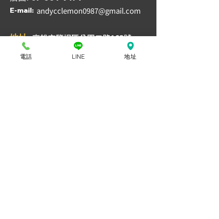
andycclemon0987@gmail.com
​E-mail:
​高雄市鹽埕區公園二路163號
​地址:
電話
LINE
地址
​鏈條電動吊車
鋼索天車
​捲揚機
升降機/貨梯升降機