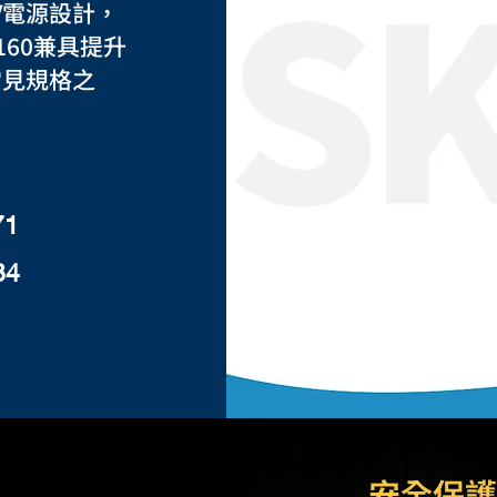
V電源設計，
160兼具提升
常見規格之
71
84
安全保護