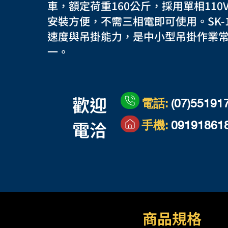
車，額定荷重160公斤，採用單相110
安裝方便，不需三相電即可使用。SK-
速度與吊掛能力，是中小型吊掛作業
一。
​歡迎
電話:
(07)55191
電洽
​手機:
09191861
商品規格