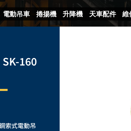
電動吊車
捲揚機
升降機
天車配件
維
SK-160
輕型鋼索式電動吊