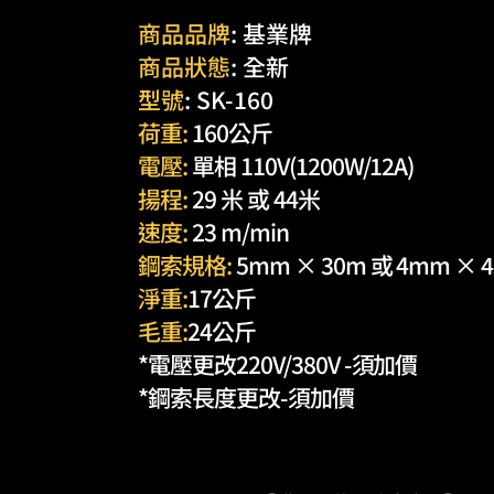
商品品牌
: 基業牌
商品狀態
: 全新
型號
: SK-160
荷重:
160公斤
電壓:
單相 110V(1200W/12A)
揚程:
29 米 或 44米
速度:
23 m/min
鋼索規格:
5mm × 30m 或 4mm × 
​淨重:
17公斤
毛重:
24公斤
*電壓更改220V/380V -須加價
​*鋼索長度更改-須加價