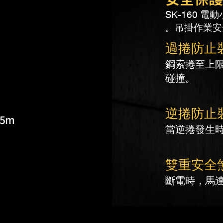
SK-160 
吊掛作業安
過捲防止
鋼索捲至上
碰撞。
逆捲防止
45m
當逆捲發生
雙重安全
斷電時，馬