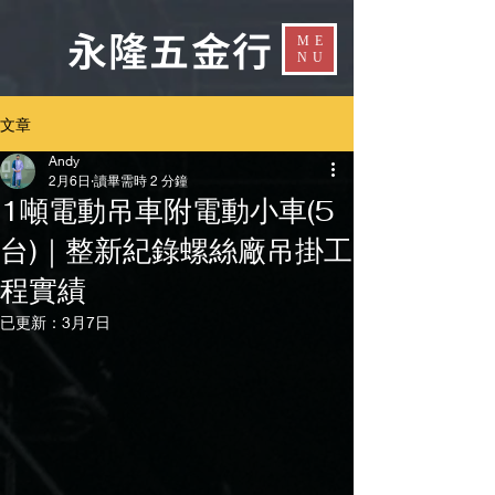
​永隆五金行​
ME
NU
文章
Andy
2月6日
讀畢需時 2 分鐘
1噸電動吊車附電動小車(5
台)｜整新紀錄螺絲廠吊掛工
程實績
已更新：
3月7日