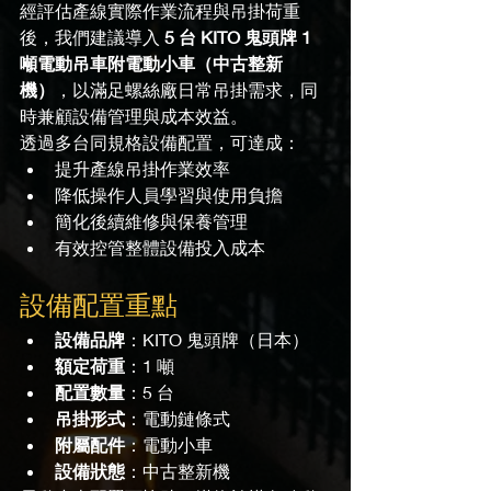
經評估產線實際作業流程與吊掛荷重
後，我們建議導入 
5 台 KITO 鬼頭牌 1 
噸電動吊車附電動小車（中古整新
機）
，以滿足螺絲廠日常吊掛需求，同
時兼顧設備管理與成本效益。
透過多台同規格設備配置，可達成：
提升產線吊掛作業效率
降低操作人員學習與使用負擔
簡化後續維修與保養管理
有效控管整體設備投入成本
設備配置重點
設備品牌
：KITO 鬼頭牌（日本）
額定荷重
：1 噸
配置數量
：5 台
吊掛形式
：電動鏈條式
附屬配件
：電動小車
設備狀態
：中古整新機