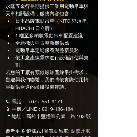
永隆五金行長期提供工業用電動吊車與
天車相關設備，服務內容包含：
日本品牌電動吊車（KITO 鬼頭牌、
HITACHI 日立牌）
1 噸至多噸數電動吊車配置建議
全新機與中古整新機供應
電動吊車定期保養與整新服務
依工廠產線需求進行設備評估與規
劃
若您的工廠有類似螺絲產線吊掛需求，
歡迎與我們聯繫，我們將依實際使用情
境提供合適的吊掛設備建議。
📞 電話：（07）551-9171
📱 手機／LINE：0919-186-184
📍 地址：高雄市鹽埕區公園二路 163 號
參考更多 鏈條式1噸電動吊車: 
點擊此處