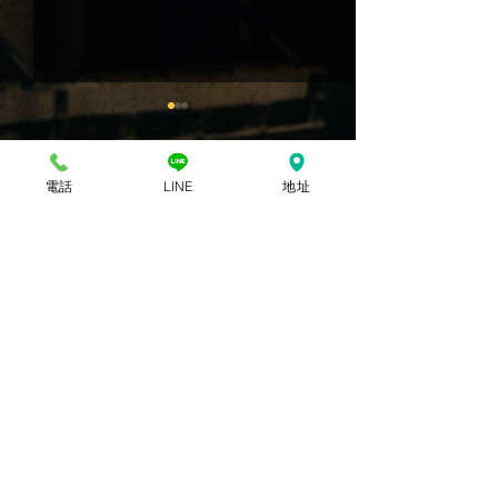
電話
LINE
地址
留言
日本天車｜HITACHI 日立
工廠吊掛工程實績
撰寫留言......
2噸電動鏈條吊車附電動小
鬼頭牌 2噸電動
車｜科技產業工廠吊掛工
軌電動台車
程實績
​聯絡方式:
​LINE:
0919186184
​手機:
0919-186-184
​店面:
07-551-9171