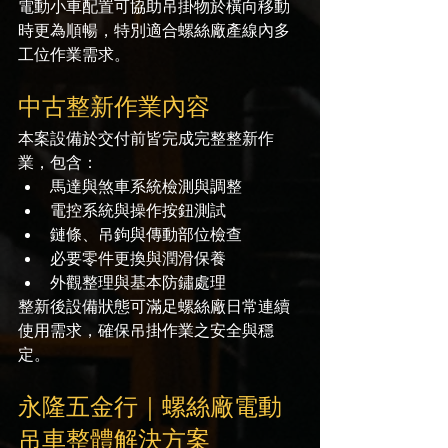
電動小車配置可協助吊掛物於橫向移動
時更為順暢，特別適合螺絲廠產線內多
工位作業需求。
中古整新作業內容
本案設備於交付前皆完成完整整新作
業，包含：
馬達與煞車系統檢測與調整
電控系統與操作按鈕測試
鏈條、吊鉤與傳動部位檢查
必要零件更換與潤滑保養
外觀整理與基本防鏽處理
整新後設備狀態可滿足螺絲廠日常連續
使用需求，確保吊掛作業之安全與穩
定。
永隆五金行｜螺絲廠電動
吊車整體解決方案